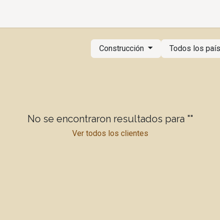
alería
Departamentos
Cotizar
Agendar
Aviso Privacid
Construcción
Todos los paí
No se encontraron resultados para "
"
Ver todos los clientes