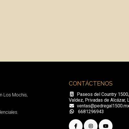
CONTÁCTENOS
Paseos del Country 1500
n Los Mochis,
Valdez, Privadas de Alcázar, 
ventas@pedregal1500.m
6681296943
enciales.