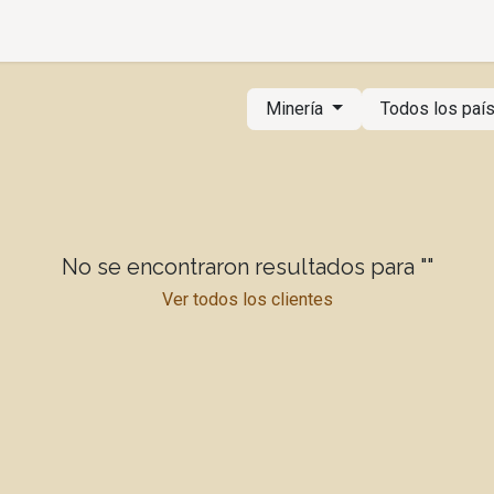
alería
Departamentos
Cotizar
Agendar
Aviso Privacid
Minería
Todos los paí
No se encontraron resultados para "
"
Ver todos los clientes