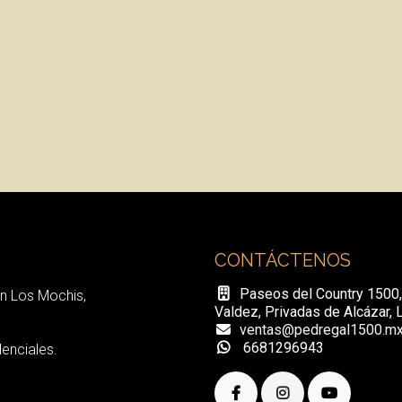
CONTÁCTENOS
Paseos del Country 1500
n Los Mochis,
Valdez, Privadas de Alcázar, 
ventas@pedregal1500.m
6681296943
enciales.